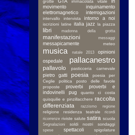
GTA
In
grotte
immacolata vitale
movimento
inquinamento
elettromagnetico
interrogazioni
intorno a noi
intervallo
intervista
italia
jazz
iscrizioni latine
la piazza
libri
madonna della grotta
manifestazioni
messaggi
messapicamente
meteo
musica
opinioni
natale 2013
pallacanestro
ospedale
pallavolo
pasticceria carnevale
poesia
pietro gatti
poesia per
Ceglie
politica
posto delle favole
proverbi
proverbi e
proposte
indovinelli
pug
quanto ci costa
raccolta
quisquilie e pinzillacchere
differenziata
razzismo
regione
religione
residenza teatrale
ricordi
satira
riviste
salute
scuola
ricorrenze
soldi nostri
sondaggi
Segnalazioni
spettacoli
spigolature
spese