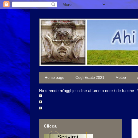
Home page
CegliEstate 2021
Meteo
Na strende m'agghje 'ndise atturne o core / de fueche. 
Clicca