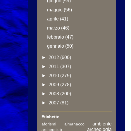
giugno
(59)
maggio
(56)
aprile
(41)
marzo
(46)
febbraio
(47)
gennaio
(50)
►
2012
(600)
►
2011
(307)
►
2010
(279)
►
2009
(278)
►
2008
(200)
►
2007
(81)
Etichette
ambiente
aforismi
almanacco
archeologia
archeoclub