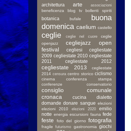
arte
architettura
associazioni
beneficenza
blog tv
bollenti spiriti
buona
botanica
bufale
domenica
caelium
castello
ceglie
ceglie
ceglie nel cuore
cegliejazz open
openjazz
festival
cegliesi
cegliestate
2009
cegliestate 2010
cegliestate
2011
cegliestate 2012
cegliestate 2013
cegliestate
ciclismo
2014
centro storico
censura
cinema
conferenza stampa
conferenze
conservatorio
consiglio comunale
cronaca
cucina
dialetto
domande
donare sangue
elezioni
emilio
elezioni 2010
elezioni 2020
notte
fede
energia
escursioni
fauna
feste
fotografia
foto del giorno
giochi
fragile
gastronomia
futurismo