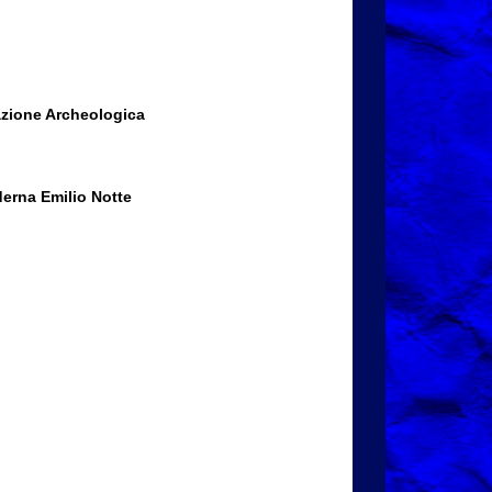
zione Archeologica
derna Emilio Notte