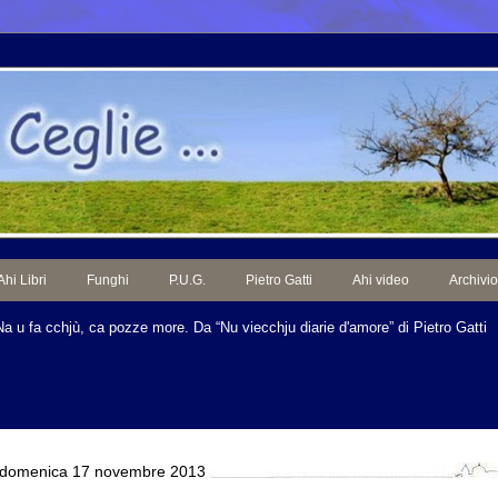
Ahi Libri
Funghi
P.U.G.
Pietro Gatti
Ahi video
Archivio
Na u fa cchjù, ca pozze more. Da “Nu viecchju diarie d'amore” di Pietro Gatti
domenica 17 novembre 2013